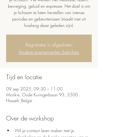
beweging, geluid en expressie. Het doel is om
je lichaam te laten herstellen van intense
periodes en gebeurtenissen (maakt niet uit
hoelang deze geleden zijn).
Registratie is afgesloten
Andere evenementen bekijken
Tijd en locatie
09 sep 2025, 09:30 – 11:00
Monk-e, Oude Kuringerbaan 93, 3500
Hasselt, België
Over de workshop
Wil je contact leren maken met je 
ademhaling en de fysieke sensaties van je 