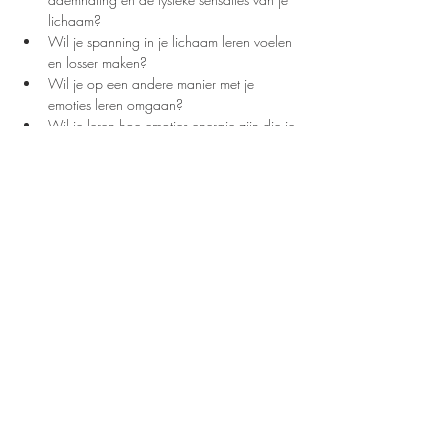
lichaam?
Wil je spanning in je lichaam leren voelen 
en losser maken?
Wil je op een andere manier met je 
emoties leren omgaan?
Wil je leren hoe emoties energie zijn die je 
door je lichaam kan laten bewegen?
Dit is voor jou als:
je veel piekert
Meer info
Astrid Alders - 0479/496561 -
astrid@espacia.be
Plompaertstraat 20, Diepenbeek