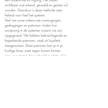
zichtbaar wat erkend, gevoeld en gezien wil 
worden. Daardoor is deze methode zeer 
helend voor heel het systeem.
Veel van onze onbewuste overtuigingen, 
gedragingen en patronen vinden hun 
oorsprong in de systemen waarin we zijn 
opgegroeid. We hebben bekrachtigende en 
beperkende patronen, vaak uit loyaliteit, 
meegenomen. Deze patronen kan je in je 
huidige leven weer tegen komen binnen 
nieuwe systemen bijvoorbeeld je relatie of je 
werk. Met systemisch werk kun je deze 
onbewuste patronen weer zichtbaar maken.
Max 10 deelnemers (per avond kunnen 2 
vragen opgesteld worden)
Waar?
Monk-e
Meer info