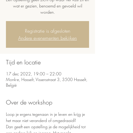
wat er gezien, benoemd en gevoeld wil
worden.
Registratie is afgesloten
Andere evenementen bekijken
Tijd en locatie
17 dec 2022, 19:00 – 22:00
Monk-e, Hasselt, Vissersstraat 3, 3500 Hasselt,
België
Over de workshop
Loop je ergens tegenaan in je leven en krijg je 
het maar niet veranderd of omgedraaid?
Dan geeft een opstelling je de mogelijkheid tot 
een andere kijk en ingang. Het maakt 