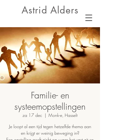
Astrid Alders
Familie- en
systeemopstellingen
za 17 dec
  |  
Monk-e, Hasselt
Je loopt al een tijd tegen hetzelfde thema aan
en krijgt er weinig beweging in?
Een opstelling geeft zicht op waar het vast zit en