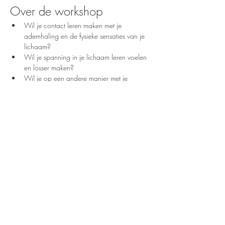
Over de workshop
Wil je contact leren maken met je 
ademhaling en de fysieke sensaties van je 
lichaam?
Wil je spanning in je lichaam leren voelen 
en losser maken?
Wil je op een andere manier met je 
emoties leren omgaan?
Wil je leren hoe emoties energie zijn die je 
door je lichaam kan laten bewegen?
Dit is voor jou als:
Meer info
Astrid Alders - 0479/496561 -